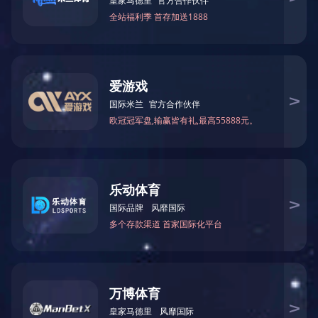
网站首页
走进通建
公司介绍
领导致辞
发展历程
组织机构
MILAN米兰体育·（中国）官方网站
业务范围