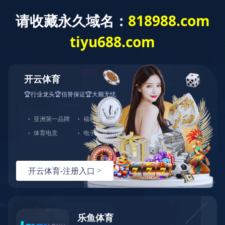
网站首页
走进通建
公司介绍
领导致辞
发展历程
组织机构