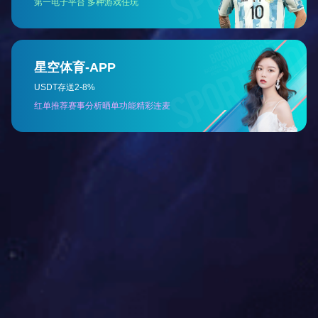
公司介绍
领导致辞
发展历程
组织机构
MILAN米兰体育·（中国）官方网站
企业文化
企业视频
业务范围


当前位置：
首页
/
MILAN米兰体育·（中国）官方网站
认证证书
认证证书