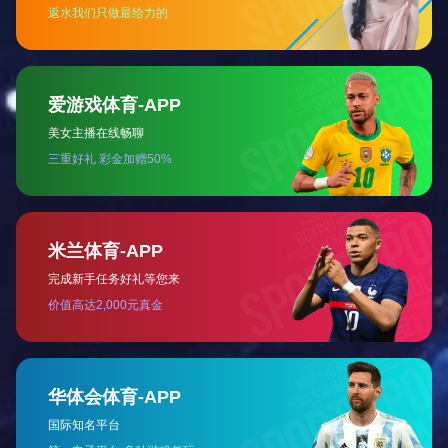
公司工会
团队实力
领导班子
技术团队
诚聘英才
招聘职位
文件下载
MILAN米兰体育·（中国）官方网站
全国服务热线：
0859-6310777
资质荣誉
QUALIFICATION AND HONOR