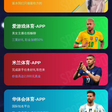
公司工会
团队实力
领导班子
技术团队
诚聘英才
招聘职位
文件下载
MILAN米兰体育·（中国）官方网站
全国服务热线：
0859-6310777
MILAN米兰体育·（中国）官
方网站