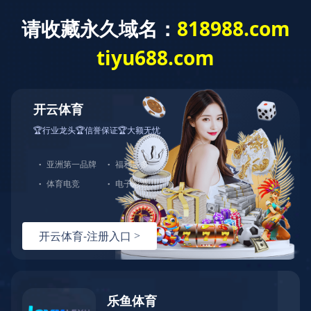
网站首页
走进通建
公司介绍
领导致辞
发展历程
组织机构