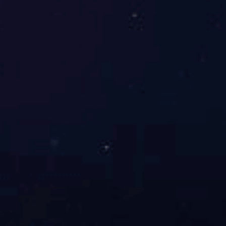
0855-6098116
贵州通建官方微信
手机官网
黔ICP备17008742号-1
贵公网安备 52263102000179号