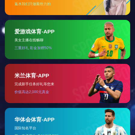
公司工会
团队实力
领导班子
技术团队
诚聘英才
招聘职位
文件下载
MILAN米兰体育·（中国）官方网站
全国服务热线：
0859-6310777
工程案例
CASE