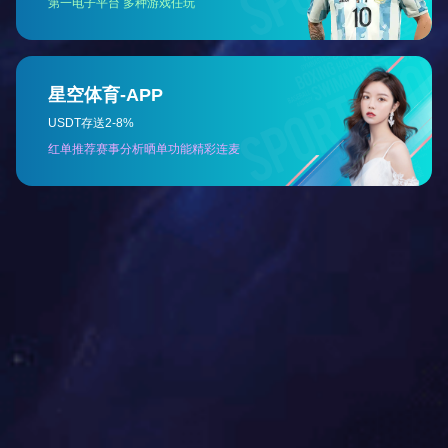
查看产品系列

案例展示
当前位置：
首页
-
工程案例
-
案例展示
案例展示
黎平县第九小学建设项目、黎平县城关第八幼儿园建设项目
（在建项目）
黎平县何家庄安置区2号幼儿园建设项目（黎平县城关第七幼
儿园）
黎平县何家庄安置区幼儿园建设项目（黎平县城关第四幼儿
园）
黎平县第八小学建设项目