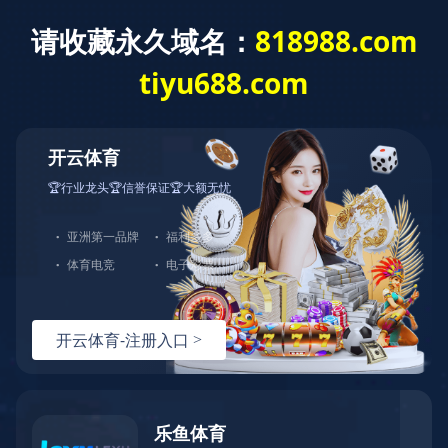
网站首页
走进通建
公司介绍
领导致辞
发展历程
组织机构