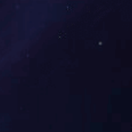
黎平县老年养护楼（在建项目）
黎平县易地扶贫搬迁工程
侗乡茶城二期工程项目
黎平第七中学
中国侗乡茶城
上一页
1
2
下一页
公司地址 : 贵州省黔东南苗族侗族自治州黎平县青禾A栋家具建材城5楼
企业邮箱：
15085667988
@qq.com