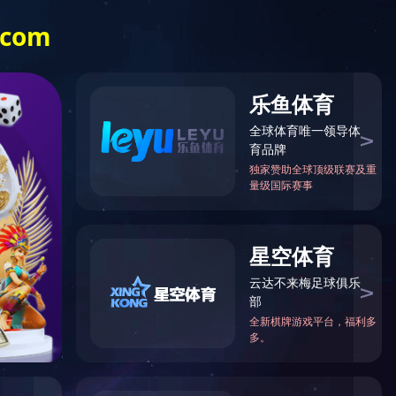
|
完美官网
|
开云网页版
|
拼搏在线官网
|